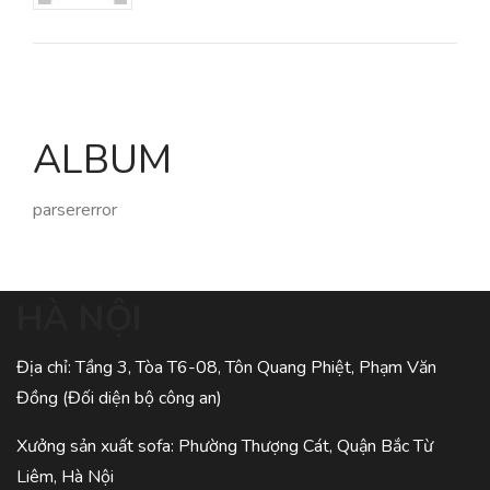
ALBUM
parsererror
HÀ NỘI
Địa chỉ: Tầng 3, Tòa T6-08, Tôn Quang Phiệt, Phạm Văn
Đồng (Đối diện bộ công an)
Xưởng sản xuất sofa: Phường Thượng Cát, Quận Bắc Từ
Liêm, Hà Nội